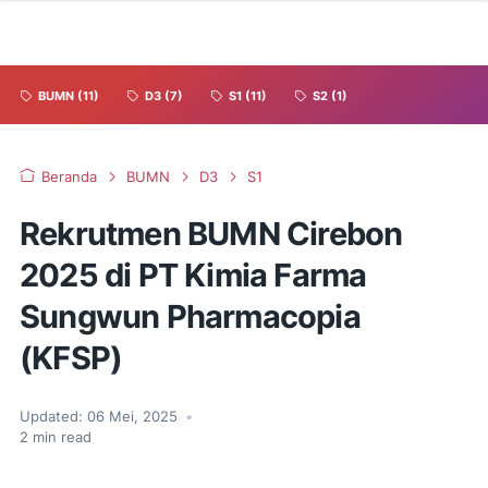
BUMN
(11)
D3
(7)
S1
(11)
S2
(1)
Beranda
BUMN
D3
S1
Rekrutmen BUMN Cirebon
2025 di PT Kimia Farma
Sungwun Pharmacopia
(KFSP)
Updated:
06 Mei, 2025
•
2
min read